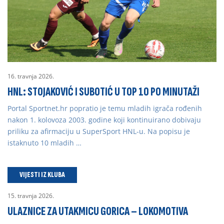
16. travnja 2026.
HNL: STOJAKOVIĆ I SUBOTIĆ U TOP 10 PO MINUTAŽI
Portal Sportnet.hr popratio je temu mladih igrača rođenih
nakon 1. kolovoza 2003. godine koji kontinuirano dobivaju
priliku za afirmaciju u SuperSport HNL-u. Na popisu je
istaknuto 10 mladih …
VIJESTI IZ KLUBA
15. travnja 2026.
ULAZNICE ZA UTAKMICU GORICA – LOKOMOTIVA