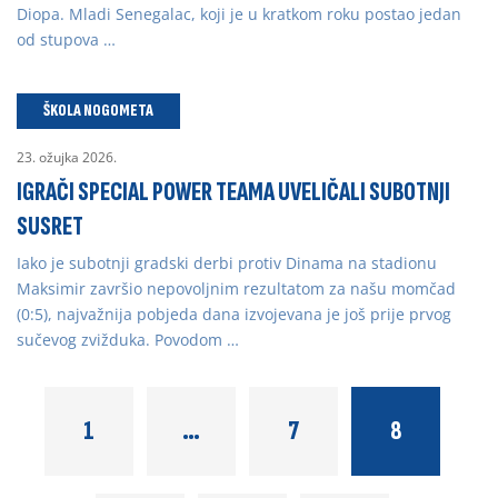
Diopa. Mladi Senegalac, koji je u kratkom roku postao jedan
od stupova …
ŠKOLA NOGOMETA
23. ožujka 2026.
IGRAČI SPECIAL POWER TEAMA UVELIČALI SUBOTNJI
SUSRET
Iako je subotnji gradski derbi protiv Dinama na stadionu
Maksimir završio nepovoljnim rezultatom za našu momčad
(0:5), najvažnija pobjeda dana izvojevana je još prije prvog
sučevog zvižduka. Povodom …
1
…
7
8