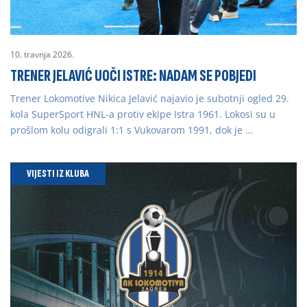
10. travnja 2026.
TRENER JELAVIĆ UOČI ISTRE: NADAM SE POBJEDI
Trener Lokomotive Nikica Jelavić najavio je subotnji ogled 29.
kola SuperSport HNL-a protiv ekipe Istra 1961. Lokosi su u
prošlom kolu odigrali 1:1 s Vukovarom 1991, dok je …
VIJESTI IZ KLUBA