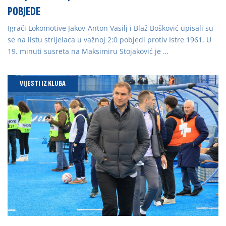
POBJEDE
Igrači Lokomotive Jakov-Anton Vasilj i Blaž Bošković upisali su
se na listu strijelaca u važnoj 2:0 pobjedi protiv Istre 1961. U
19. minuti susreta na Maksimiru Stojaković je …
VIJESTI IZ KLUBA