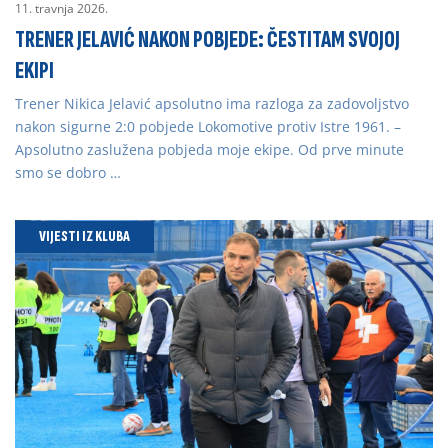
11. travnja 2026.
TRENER JELAVIĆ NAKON POBJEDE: ČESTITAM SVOJOJ
EKIPI
Trener Nikica Jelavić apsolutno ima razloga za zadovoljstvo
nakon sigurne 2:0 pobjede Lokomotive protiv Istre 1961. –
Apsolutno zaslužena pobjeda moje ekipe. Od prve minute
smo se dobro …
VIJESTI IZ KLUBA