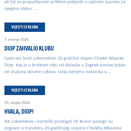
ali žal za propuštenom prilikom pobjede u važnom susretu za
njegovu ekipu: …
VIJESTI IZ KLUBA
7. travnja 2026.
DIOP ZAHVALIO KLUBU
Sada već bivši Lokomotivin 20-godišnji stoper Cheikh Mbacke
Diop, koji je u kratkom roku od dolaska u Zagreb postao jedan
od stupova obrane Lokosa, svoju karijeru nastavlja u …
VIJESTI IZ KLUBA
30. ožujka 2026.
HVALA, DIOP!
NK Lokomotiva i norveški prvoligaš SK Brann postigli su
dogovor o transferu 20-godišnjeg stopera Cheikha Mbackea