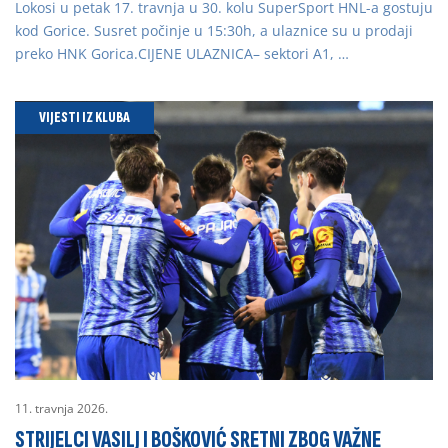
Lokosi u petak 17. travnja u 30. kolu SuperSport HNL-a gostuju
kod Gorice. Susret počinje u 15:30h, a ulaznice su u prodaji
preko HNK Gorica.CIJENE ULAZNICA– sektori A1, …
VIJESTI IZ KLUBA
11. travnja 2026.
STRIJELCI VASILJ I BOŠKOVIĆ SRETNI ZBOG VAŽNE