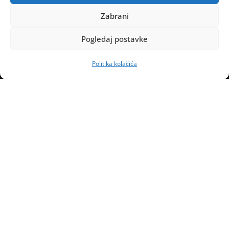
Zabrani
Pogledaj postavke
Politika kolačića
Naslovnica
Kontakt
Marketing
Uvjeti poslovanja
Politika kolačića (EU)
Impressum