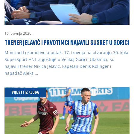
16. travnja 2026.
TRENER JELAVIĆ I PRVOTIMCI NAJAVILI SUSRET U GORICI
Momčad Lokomotive u petak, 17. travnja na otvaranju 30. kola
SuperSport HNL-a gostuje u Velikoj Gorici. Utakmicu su
najavili trener Nikica Jelavić, kapetan Denis Kolinger i
napadač Aleks …
VIJESTI IZ KLUBA