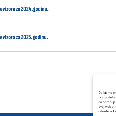
g revizora za 2024.godinu.
 revizora za 2025.godinu.
Da bismo pru
pristup inf
da obrađujem
ovoj web str
određene kar