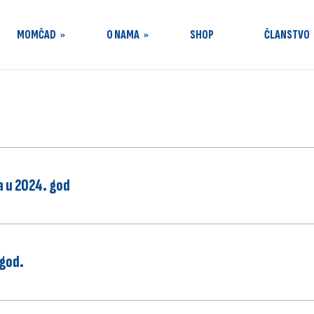
MOMČAD
O NAMA
SHOP
ČLANSTVO
e
Tijela kluba
Dokumenti
PRESS
Kontakt
a u 2024. god
Marketing
Škola nogometa
.god.