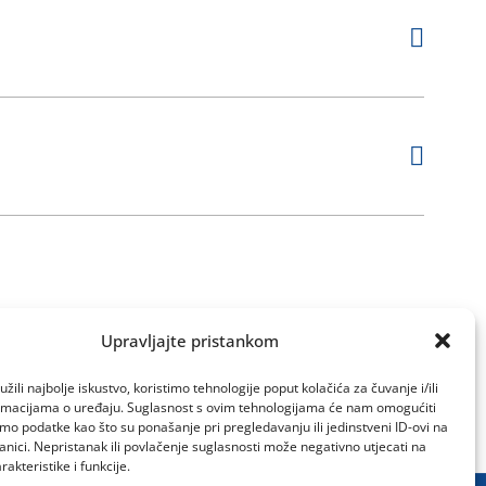
Upravljajte pristankom
žili najbolje iskustvo, koristimo tehnologije poput kolačića za čuvanje i/ili
ormacijama o uređaju. Suglasnost s ovim tehnologijama će nam omogućiti
o podatke kao što su ponašanje pri pregledavanju ili jedinstveni ID-ovi na
anici. Nepristanak ili povlačenje suglasnosti može negativno utjecati na
akteristike i funkcije.