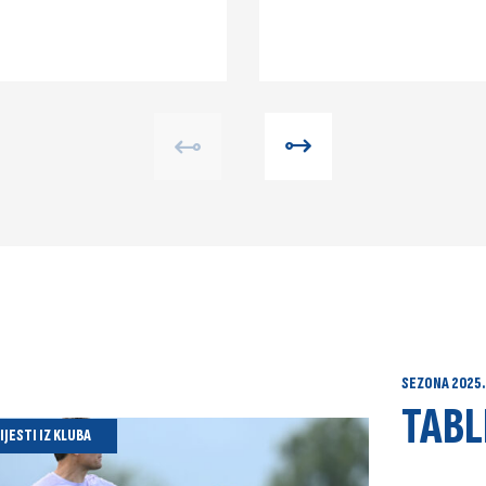
SEZONA
2025.
TABL
IJESTI IZ KLUBA