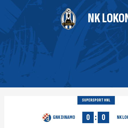
NK LOKO
SUPERSPORT HNL
0
:
0
GNK DINAMO
NK LO