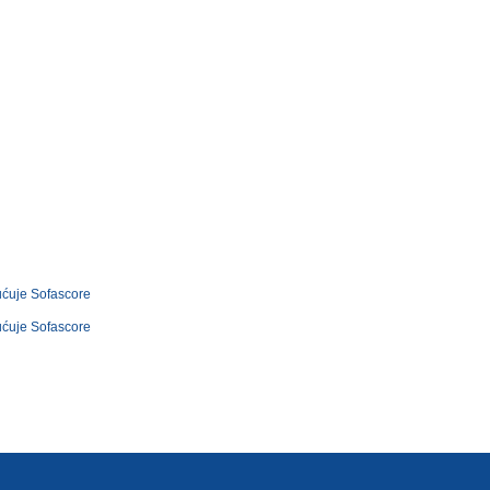
ućuje
Sofascore
ućuje
Sofascore