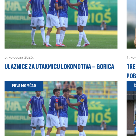
5. kolovoza 2026.
1. ko
ULAZNICE ZA UTAKMICU LOKOMOTIVA – GORICA
TRE
POB
PRVA MOMČAD
Š