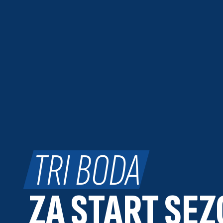
TRI BODA
ZA START SEZ
INFORMACIJE O
ČLANSTVU I 