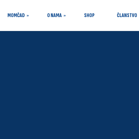
MOMČAD
O NAMA
SHOP
ČLANSTVO
e
Tijela kluba
Dokumenti
PRESS
Kontakt
Marketing
Škola nogometa