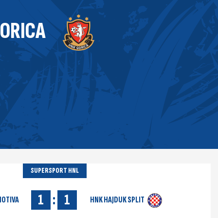
GORICA
SUPERSPORT HNL
1
:
1
MOTIVA
HNK HAJDUK SPLIT