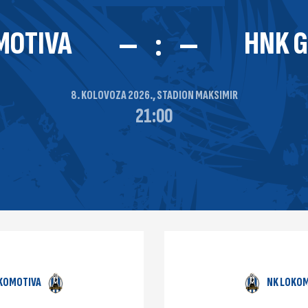
MOTIVA
HNK 
—
:
—
8. KOLOVOZA 2026., STADION MAKSIMIR
21:00
KOMOTIVA
NK LOKO