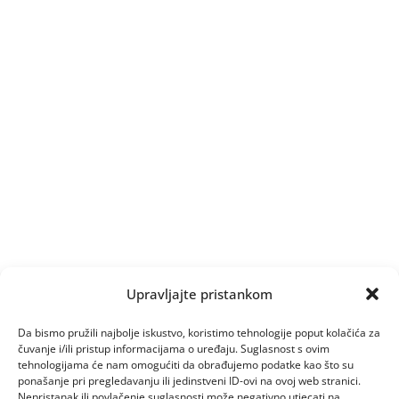
Upravljajte pristankom
Da bismo pružili najbolje iskustvo, koristimo tehnologije poput kolačića za
čuvanje i/ili pristup informacijama o uređaju. Suglasnost s ovim
tehnologijama će nam omogućiti da obrađujemo podatke kao što su
ponašanje pri pregledavanju ili jedinstveni ID-ovi na ovoj web stranici.
Nepristanak ili povlačenje suglasnosti može negativno utjecati na