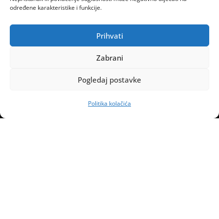
određene karakteristike i funkcije.
Prihvati
Zabrani
Pogledaj postavke
Politika kolačića
Naslovnica
Kontakt
Marketing
Uvjeti poslovanja
Politika kolačića (EU)