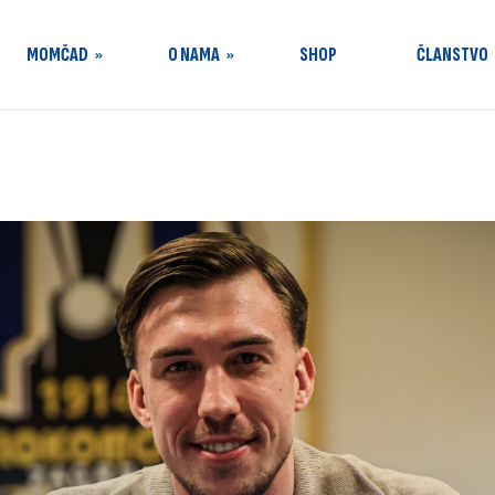
MOMČAD
O NAMA
SHOP
ČLANSTVO
e
Tijela kluba
Dokumenti
PRESS
Kontakt
Marketing
Škola nogometa