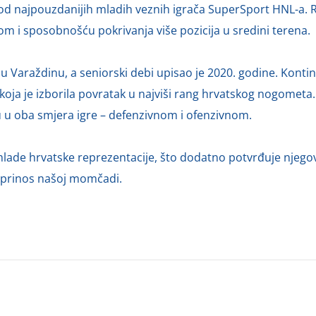
g od najpouzdanijih mladih veznih igrača SuperSport HNL-a. R
m i sposobnošću pokrivanja više pozicija u sredini terena.
e u Varaždinu, a seniorski debi upisao je 2020. godine. Kont
koja je izborila povratak u najviši rang hrvatskog nogometa
tu u oba smjera igre – defenzivnom i ofenzivnom.
 mlade hrvatske reprezentacije, što dodatno potvrđuje njego
oprinos našoj momčadi.