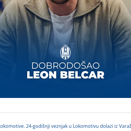
 Lokomotive. 24-godišnji veznjak u Lokomotivu dolazi iz Var