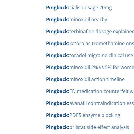
Pingback:
cialis dosage 20mg
Pingback:
minoxidil nearby
Pingback:
terbinafine dosage explaine
Pingback:
ketorolac tromethamine ons
Pingback:
toradol migraine clinical use
Pingback:
minoxidil 2% vs 5% for wom
Pingback:
minoxidil action timeline
Pingback:
ED medication counterfeit w
Pingback:
avanafil contraindication ess
Pingback:
PDE5 enzyme blocking
Pingback:
orlistat side effect analysis