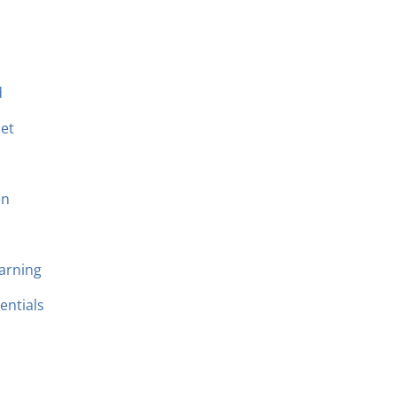
d
et
en
arning
entials