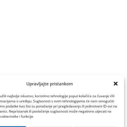
Upravljajte pristankom
žili najbolje iskustvo, koristimo tehnologije poput kolačića za čuvanje i/ili
ormacijama o uređaju. Suglasnost s ovim tehnologijama će nam omogućiti
o podatke kao što su ponašanje pri pregledavanju ili jedinstveni ID-ovi na
anici. Nepristanak ili povlačenje suglasnosti može negativno utjecati na
akteristike i funkcije.