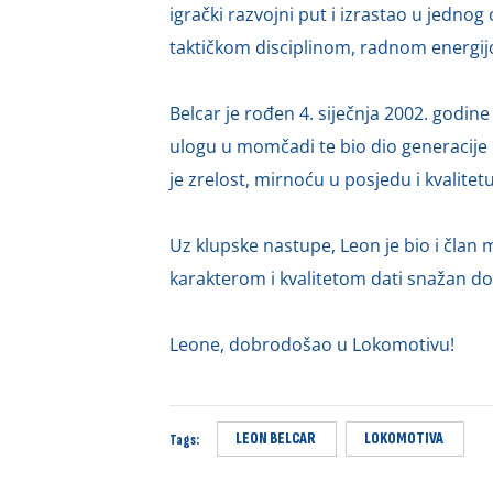
igrački razvojni put i izrastao u jedno
taktičkom disciplinom, radnom energijo
Belcar je rođen 4. siječnja 2002. godin
ulogu u momčadi te bio dio generacije 
je zrelost, mirnoću u posjedu i kvalite
Uz klupske nastupe, Leon je bio i član
karakterom i kvalitetom dati snažan d
Leone, dobrodošao u Lokomotivu!
LEON BELCAR
LOKOMOTIVA
Tags: