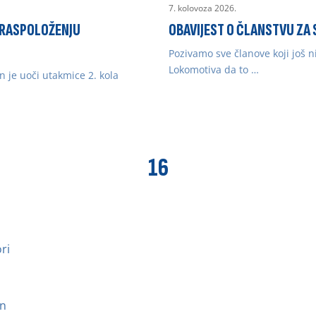
7. kolovoza 2026.
M RASPOLOŽENJU
OBAVIJEST O ČLANSTVU ZA
Pozivamo sve članove koji još n
Lokomotiva da to …
n je uoči utakmice 2. kola
16
ri
on