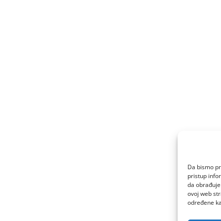
Da bismo pru
pristup inf
da obrađujem
ovoj web str
određene kar