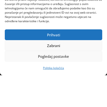
čuvanje i/ili pristup informacijama o uređaju. Suglasnost s ovim
tehnologijama će nam omogućiti da obrađujemo podatke kao što su
ponašanje pri pregledavanju ili jedinstveni ID-ovi na ovoj web stranici.
Nepristanak ili povlačenje suglasnosti može negativno utjecati na
određene karakteristike i funkcije.
Prihvati
Zabrani
Pogledaj postavke
Politika kolačića
Naslovnica
Kontakt
Marketing