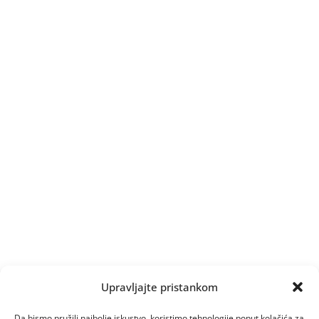
Upravljajte pristankom
Da bismo pružili najbolje iskustvo, koristimo tehnologije poput kolačića za