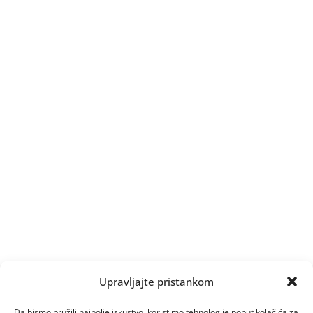
Upravljajte pristankom
Da bismo pružili najbolje iskustvo, koristimo tehnologije poput kolačića za