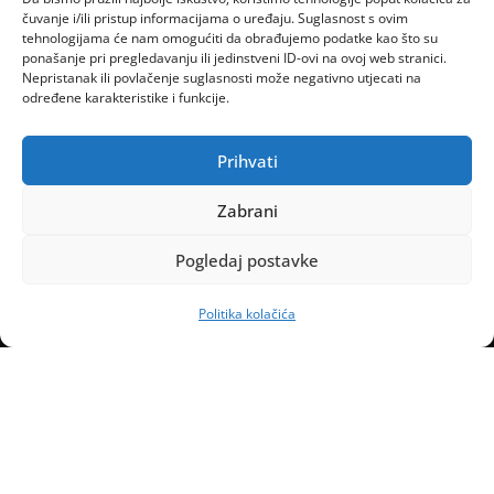
čuvanje i/ili pristup informacijama o uređaju. Suglasnost s ovim
tehnologijama će nam omogućiti da obrađujemo podatke kao što su
ponašanje pri pregledavanju ili jedinstveni ID-ovi na ovoj web stranici.
Nepristanak ili povlačenje suglasnosti može negativno utjecati na
određene karakteristike i funkcije.
Prihvati
Zabrani
Pogledaj postavke
Politika kolačića
Naslovnica
Kontakt
Marketing