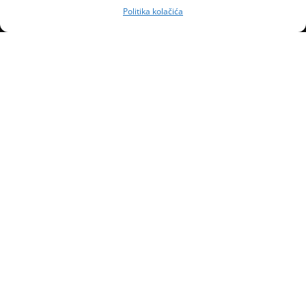
Politika kolačića
Naslovnica
Kontakt
Marketing
Uvjeti poslovanja
Politika kolačića (EU)
Impressum