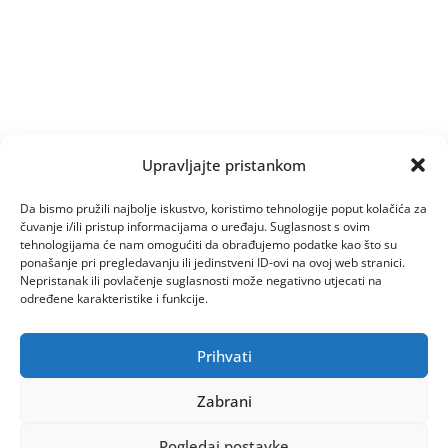
Upravljajte pristankom
Da bismo pružili najbolje iskustvo, koristimo tehnologije poput kolačića za
čuvanje i/ili pristup informacijama o uređaju. Suglasnost s ovim
tehnologijama će nam omogućiti da obrađujemo podatke kao što su
ponašanje pri pregledavanju ili jedinstveni ID-ovi na ovoj web stranici.
Nepristanak ili povlačenje suglasnosti može negativno utjecati na
određene karakteristike i funkcije.
Prihvati
Zabrani
Pogledaj postavke