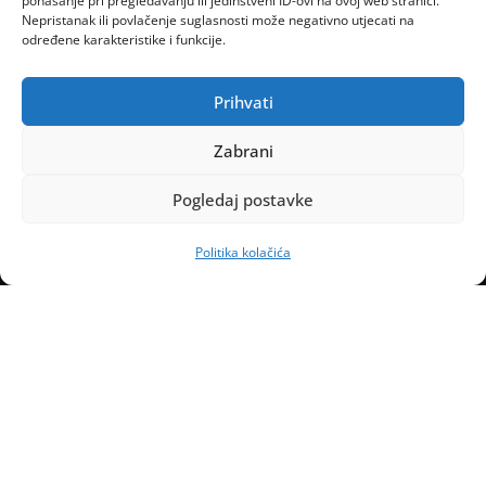
ponašanje pri pregledavanju ili jedinstveni ID-ovi na ovoj web stranici.
Nepristanak ili povlačenje suglasnosti može negativno utjecati na
određene karakteristike i funkcije.
Prihvati
Zabrani
Pogledaj postavke
Politika kolačića
Naslovnica
Kontakt
Marketing
Uvjeti poslovanja
Politika kolačića (EU)