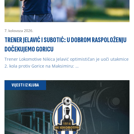
7. kolovoza 2026.
TRENER JELAVIĆ I SUBOTIĆ: U DOBROM RASPOLOŽENJU
DOČEKUJEMO GORICU
Trener Lokomotive Nikica Jelavić optimističan je uoči utakmice
2. kola protiv Gorice na Maksimiru: …
VIJESTI IZ KLUBA