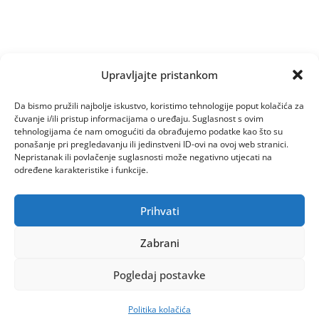
Upravljajte pristankom
Da bismo pružili najbolje iskustvo, koristimo tehnologije poput kolačića za
čuvanje i/ili pristup informacijama o uređaju. Suglasnost s ovim
tehnologijama će nam omogućiti da obrađujemo podatke kao što su
ponašanje pri pregledavanju ili jedinstveni ID-ovi na ovoj web stranici.
Nepristanak ili povlačenje suglasnosti može negativno utjecati na
određene karakteristike i funkcije.
Prihvati
Zabrani
Pogledaj postavke
Politika kolačića