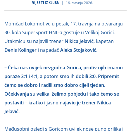
VIJESTI IZ KLUBA
16. travnja 2026.
Momčad Lokomotive u petak, 17. travnja na otvaranju
30. kola SuperSport HNL-a gostuje u Velikoj Gorici.
Utakmicu su najavili trener
Nikica Jelavić
, kapetan
Denis Kolinger
i napadač
Aleks Stojaković
.
– Čeka nas uvijek nezgodna Gorica, protiv njih imamo
poraze 3:1 i 4:1, a potom smo ih dobili 3:0. Pripremit
ćemo se dobro i radili smo dobro cijeli tjedan.
Očekivanja su velika, želimo pobjedu i tako ćemo se
postaviti – kratko i jasno najavio je trener Nikica
Jelavić.
Međusobni ogledi s Goricom uvijek nose puno prilika i