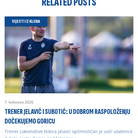
RELATED
POSTS
VIJESTI IZ KLUBA
7. kolovoza 2026.
TRENER JELAVIĆ I SUBOTIĆ: U DOBROM RASPOLOŽENJU
DOČEKUJEMO GORICU
Trener Lokomotive Nikica Jelavić optimističan je uoči utakmice