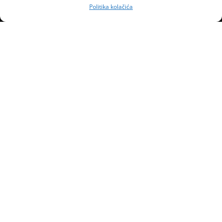
Politika kolačića
Naslovnica
Kontakt
Marketing
Uvjeti poslovanja
Politika kolačića (EU)
Impressum