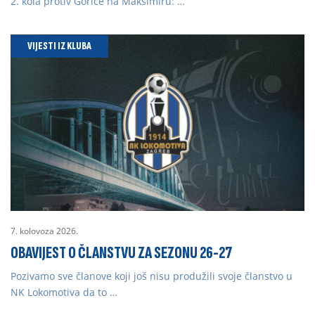
2. kola protiv Gorice na Maksimiru: …
VIJESTI IZ KLUBA
7. kolovoza 2026.
OBAVIJEST O ČLANSTVU ZA SEZONU 26-27
Pozivamo sve članove koji još nisu produžili svoje članstvo u
NK Lokomotiva da to …