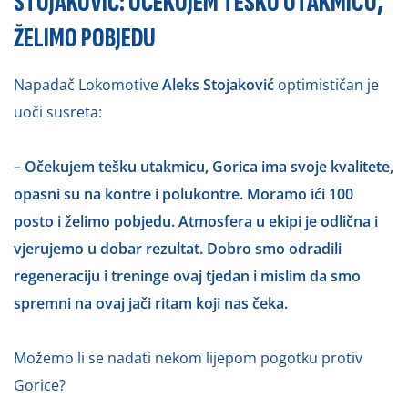
STOJAKOVIĆ: OČEKUJEM TEŠKU UTAKMICU
,
ŽELIMO POBJEDU
Napadač Lokomotive
Aleks Stojaković
optimističan je
uoči susreta:
– Očekujem tešku utakmicu, Gorica ima svoje kvalitete,
opasni su na kontre i polukontre. Moramo ići 100
posto i želimo pobjedu. Atmosfera u ekipi je odlična i
vjerujemo u dobar rezultat. Dobro smo odradili
regeneraciju i treninge ovaj tjedan i mislim da smo
spremni na ovaj jači ritam koji nas čeka.
Možemo li se nadati nekom lijepom pogotku protiv
Gorice?